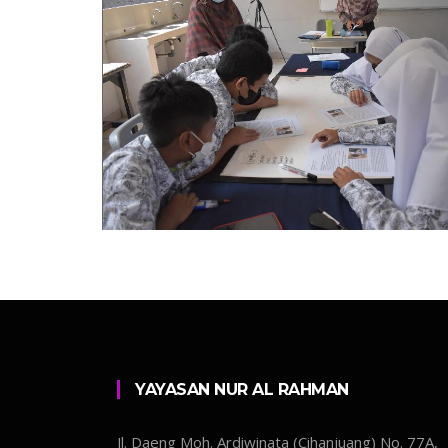
YAYASAN NUR AL RAHMAN
Jl. Daeng Moh. Ardiwinata (Cihanjuang) No. 77A,