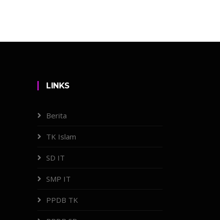
LINKS
Berita
TK Islam
SD IT
SMP IT
PPDB TK