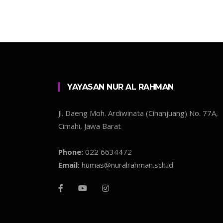
YAYASAN NUR AL RAHMAN
Jl. Daeng Moh. Ardiwinata (Cihanjuang) No. 77A,
Cimahi, Jawa Barat
Phone:
022 6634472
Email:
humas@nuralrahman.sch.id