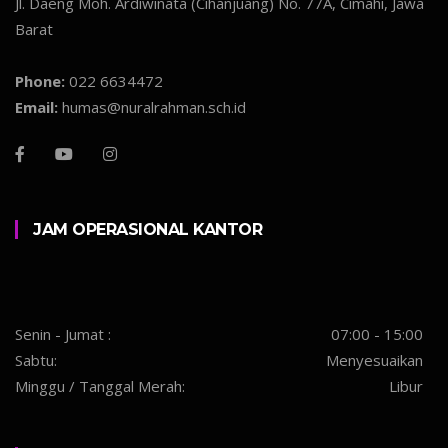
Jl. Daeng Moh. Ardiwinata (Cihanjuang) No. 77A, Cimahi, Jawa
Barat
Phone:
022 6634472
Email:
humas@nuralrahman.sch.id
JAM OPERASIONAL KANTOR
Senin - Jumat :
07:00 - 15:00
Sabtu:
Menyesuaikan
Minggu / Tanggal Merah:
Libur