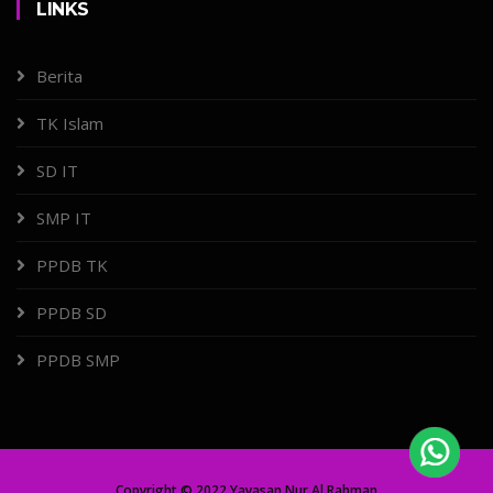
LINKS
Berita
TK Islam
SD IT
SMP IT
PPDB TK
PPDB SD
PPDB SMP
Copyright © 2022 Yayasan Nur Al Rahman