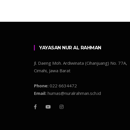
YAYASAN NUR AL RAHMAN
Jl. Daeng Moh. Ardiwinata (Cihanjuang) No. 77A,
Cimahi, Jawa Barat
Phone:
022 6634472
Email:
humas@nuralrahman.sch.id