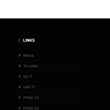
LINKS
Berita
TK Islam
SD IT
SMP IT
PPDB TK
PPDB SD