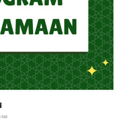
N
 563