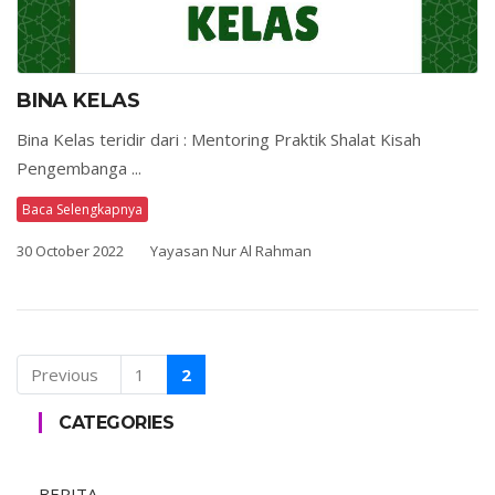
BINA KELAS
Bina Kelas teridir dari : Mentoring Praktik Shalat Kisah
Pengembanga ...
Baca Selengkapnya
30 October 2022
Yayasan Nur Al Rahman
Previous
1
2
CATEGORIES
BERITA